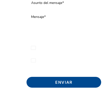
He leído, comprendido y acepto la
Política de Privacidad
Acepto y consiento la comunicación y
envío de información y actualizaciones
sobre servicios y actividades.
ENVIAR