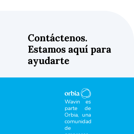
Contáctenos.
Estamos aquí para
ayudarte
Wavin es
parte de
Orbia, una
comunidad
de