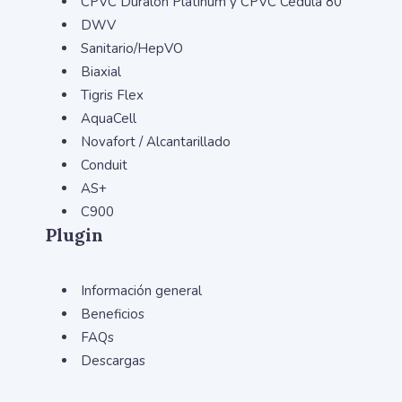
CPVC Duralón Platinum y CPVC Cédula 80
DWV
Sanitario/HepVO
Biaxial
Tigris Flex
AquaCell
Novafort / Alcantarillado
Conduit
AS+
C900
Plugin
Información general
Beneficios
FAQs
Descargas