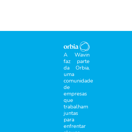
A Wavin
faz parte
da Orbia,
uma
comunidade
de
empresas
que
trabalham
juntas
para
enfrentar